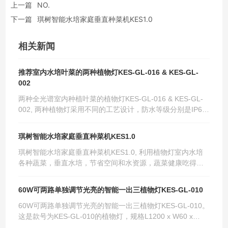
上一篇
NO.
下一篇
琪树智能水培家庭垂直种菜机KES1.0
相关新闻
推荐室内水培叶菜的两种植物灯KES-GL-016 & KES-GL-
002
两种全光谱室内种植叶菜的植物灯KES-GL-016 & KES-GL-
002, 两种植物灯采用不同的工艺设计，防水等级分别是IP64
和IP66。两种灯均适用于垂直农场、植物工厂、温室水培、
城市农业等室内种植，灯的长度常规为1.2米，我们根据不同
琪树智能水培家庭垂直种菜机KES1.0
的工程项目专业定制产品和提供光照方案。
琪树智能水培家庭垂直种菜机KES1.0, 利用植物灯室内水培
各种蔬菜，垂直水培，节省空间和水资源，蔬菜健康吃得放
心，不含添加剂和农药。
60W可两路单独调节光亮的智能一出三植物灯KES-GL-010
60W可两路单独调节光亮的智能一出三植物灯KES-GL-010。
这是款号为KES-GL-010的植物灯，规格L1200 x W60 x
H37mm，净重1.65kg，灯珠比例为：红白=1:1，公母头长度