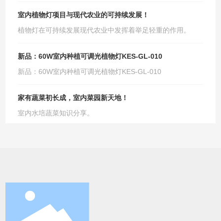
约为30cm，瓦数60瓦，主要用于室内种植，其主要特点是可
室内植物灯项目与现代农业的可持续发展！
利用调光器根据植物生长需要智能调光，从0到Max最大亮度
之间智能调节控制，可针对一路单独调光，另外我们还会针
植物灯在可持续发展现代农业中发挥着举足轻重的作用。
对客户的不同需求，制定不同的灯光比例以满足客户。
新品：60W室内种植可调光植物灯KES-GL-010
新品：60W室内种植可调光植物灯KES-GL-010
家有蔬菜初长成，室内菜园新天地！
室内水培蔬菜知识分享。