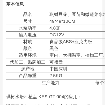
基本信息
品名
琪树豆芽、豆苗和微蔬菜水培种植
尺寸
49*49*10CM
水泵功率
4.8瓦
输入电压
DC12V
材质
食品级ABS+亚克力板
颜色
黑色
适用环境
室内、大棚温室、植物工厂
代加工、贴牌加工
可接受
源产地
中国深圳
产品净重
2.5KG
生产能力
每个
琪树水培种植盘 KES-GT-004的应用：