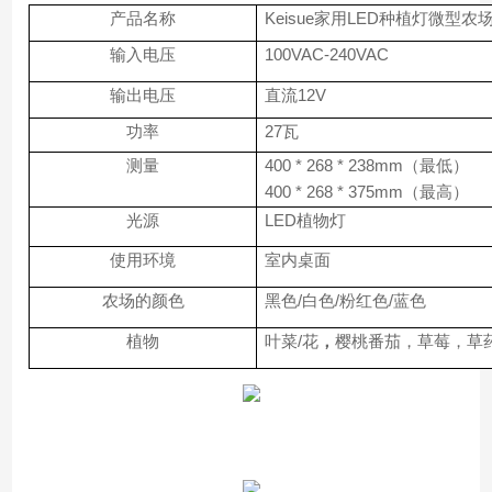
产品名称
Keisue家用LED种植灯微型农
输入电压
100VAC-240VAC
输出电压
直流12V
功率
27瓦
测量
400 * 268 * 238mm（最低）
400 * 268 * 375mm（最高）
光源
LED植物灯
使用环境
室内桌面
农场的颜色
黑色/白色/粉红色/蓝色
植物
叶菜/花
，
樱桃番茄，草莓，草